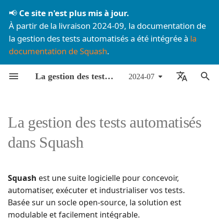
📢
Ce site n'est plus mis à jour.
À partir de la livraison 2024-09, la documentation de
I
la gestion des tests automatisés a été intégrée à
la
documentation de Squash
.
n
Contenu de ce site
Liste des composants
Lancement de tests
Utilisation de Squash en
BDD avec Robot
À propos des FAQ
Par livraison mensuelle
Agilitest💎
Agilitest💎
Configuration
Configuration
i
La gestion des tests automatisés dans Squash
2024-07
automatisés
DevOps
Framework
t
Organisation de ce site
Installation
Offre
Par composant
Cucumber JVM
Katalon💎
Rédaction des exigences
Rédaction des exigences
🇫🇷 Français
Pilotage d'exécution depuis
Récupération d'un plan
BDD avec Cucumber
i
Squash TM
d'exécution Squash TM
Documentations
Mise à jour
Détails techniques
Cypress
Ranorex💎
Rédaction des cas de tes
Rédaction des cas de tes
🇬🇧 English
La gestion des tests automatisés
a
depuis un workflow
complémentaires
Spécificités par
Surveillance
Pilotage des tests depuis
JUnit
UFT💎
Automatisation des cas 
Automatisation des cas 
dans Squash
l
technologie de test
Appel au Squash
Squash
test
test
i
Orchestrator depuis un
Katalon💎
pipeline Jenkins
Utilisation des certificats
Exécution des cas de test
Exécution des cas de test
s
Squash
est une suite logicielle pour concevoir,
auto-signés
Playwright
automatiser, exécuter et industrialiser vos tests.
a
Quality gate
Basée sur un socle open-source, la solution est
t
Postman
modulable et facilement intégrable.