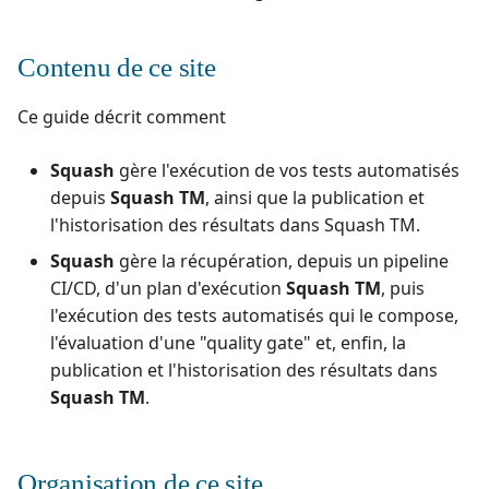
Actions utilisables dans
i
un workflow
Ranorex💎
o
Contenu de ce site
Robot Framework
n
Ce guide décrit comment
d
SKF
Squash
gère l'exécution de vos tests automatisés
e
SoapUI
depuis
Squash TM
, ainsi que la publication et
l
l'historisation des résultats dans Squash TM.
UFT💎
a
Squash
gère la récupération, depuis un pipeline
CI/CD, d'un plan d'exécution
Squash TM
, puis
r
l'exécution des tests automatisés qui le compose,
e
l'évaluation d'une "quality gate" et, enfin, la
publication et l'historisation des résultats dans
c
Squash TM
.
h
e
Organisation de ce site
r